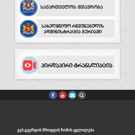
ᲕᲔᲑ.ᲒᲕᲔᲠᲓᲘᲡ ᲨᲠᲘᲤᲢᲘᲡ ᲖᲝᲛᲘᲡ ᲪᲕᲚᲘᲚᲔᲑᲐ