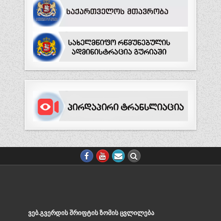
ᲕᲔᲑ.ᲒᲕᲔᲠᲓᲘᲡ ᲨᲠᲘᲤᲢᲘᲡ ᲖᲝᲛᲘᲡ ᲪᲕᲚᲘᲚᲔᲑᲐ