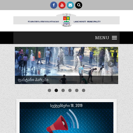
MENU
ტრადიციული ლელობურთი შუხუთში
ᲡᲔᲥᲢᲔᲛᲑᲔᲠᲘ 18, 2019