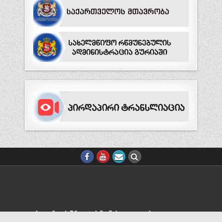
ᲕᲔᲑ.ᲒᲕᲔᲠᲓᲘᲡ ᲨᲠᲘᲤᲢᲘᲡ ᲖᲝᲛᲘᲡ ᲪᲕᲚᲘᲚᲔᲑᲐ