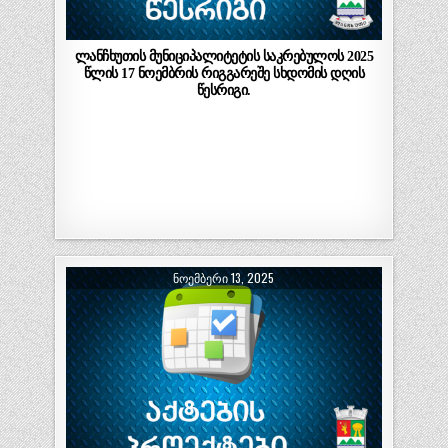
ლანჩხუთის მუნიციპალიტეტის საკრებულოს 2025
წლის 17 ნოემბრის რიგგარეშე სხდომის დღის
წესრიგი.
ᲜᲝᲔᲛᲑᲔᲠᲘ 13, 2025