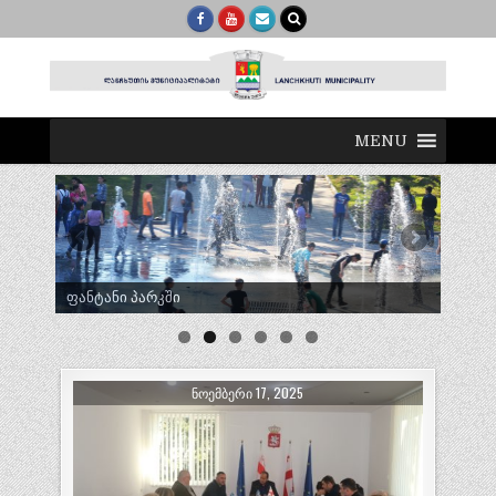
MENU
ტრადიციული ლელობურთი შუხუთში
ᲜᲝᲔᲛᲑᲔᲠᲘ 17, 2025