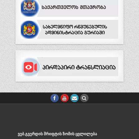
ᲕᲔᲑ.ᲒᲕᲔᲠᲓᲘᲡ ᲨᲠᲘᲤᲢᲘᲡ ᲖᲝᲛᲘᲡ ᲪᲕᲚᲘᲚᲔᲑᲐ