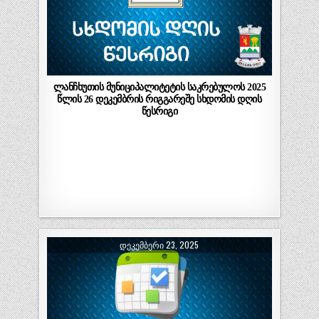
ლანჩხუთის მუნიციპალიტეტის საკრებულოს 2025
წლის 26 დეკემბრის რიგგარეშე სხდომის დღის
წესრიგი
ᲓᲔᲙᲔᲛᲑᲔᲠᲘ 23, 2025