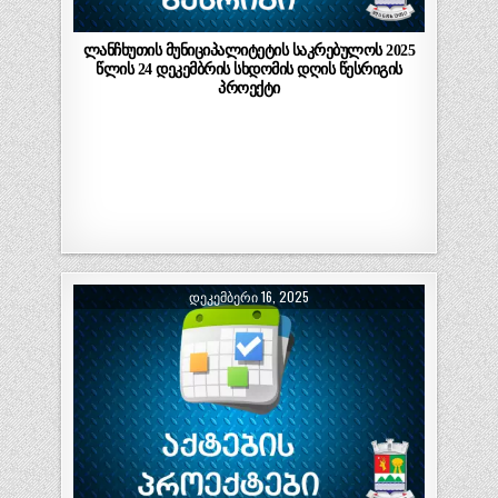
ლანჩხუთის მუნიციპალიტეტის საკრებულოს 2025
წლის 24 დეკემბრის სხდომის დღის წესრიგის
პროექტი
ᲓᲔᲙᲔᲛᲑᲔᲠᲘ 16, 2025