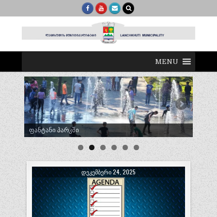
MENU
ტრადიციული ლელობურთი შუხუთში
ᲓᲔᲙᲔᲛᲑᲔᲠᲘ 24, 2025