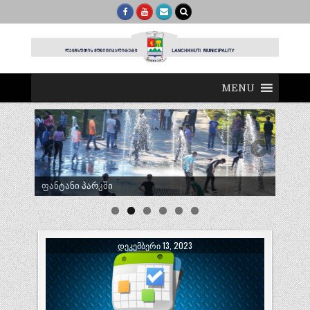
MENU
ტრადიციული ლელობურთი შუხუთში
ᲓᲔᲙᲔᲛᲑᲔᲠᲘ 13, 2023