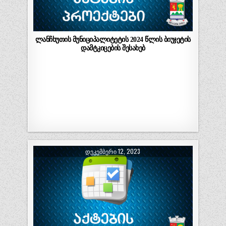
ლანჩხუთის მუნიციპალიტეტის 2024 წლის ბიუჯეტის
დამტკიცების შესახებ
ᲓᲔᲙᲔᲛᲑᲔᲠᲘ 12, 2023