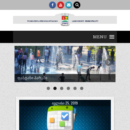
MENU
ტრადიციული ლელობურთი შუხუთში
ᲘᲕᲚᲘᲡᲘ 25, 2019