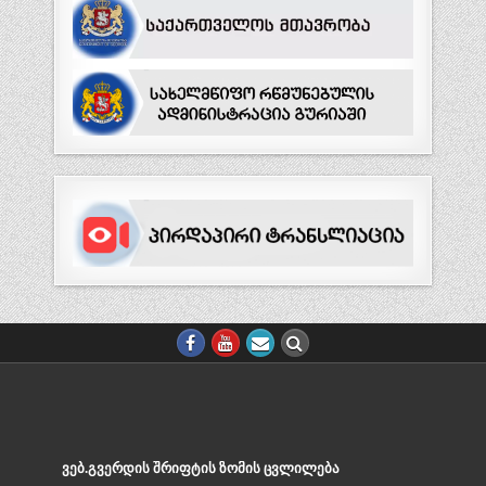
ᲕᲔᲑ.ᲒᲕᲔᲠᲓᲘᲡ ᲨᲠᲘᲤᲢᲘᲡ ᲖᲝᲛᲘᲡ ᲪᲕᲚᲘᲚᲔᲑᲐ