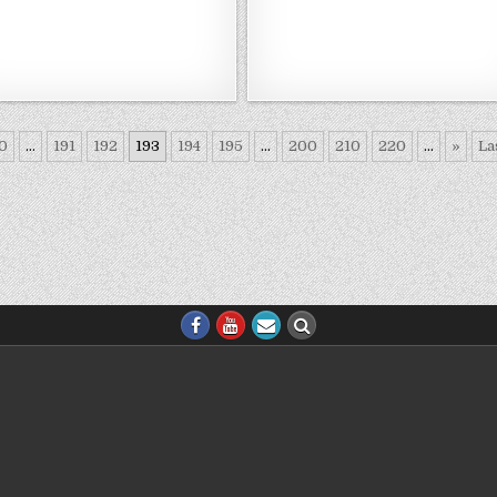
0
...
191
192
193
194
195
...
200
210
220
...
»
La