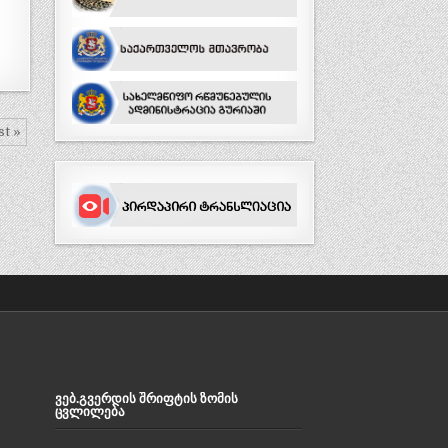
st »
ᲕᲔᲑ.ᲒᲕᲔᲠᲓᲘᲡ ᲨᲠᲘᲤᲢᲘᲡ ᲖᲝᲛᲘᲡ
ᲪᲕᲚᲘᲚᲔᲑᲐ