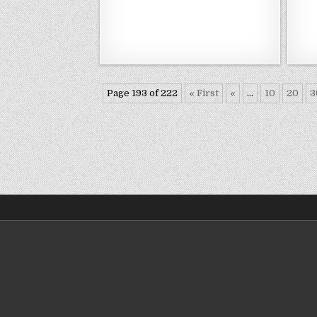
Page 193 of 222
« First
«
...
10
20
3