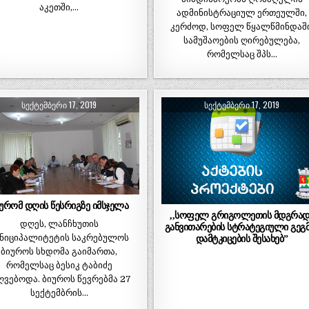
აკეთში,…
ადმინისტრაციულ ერთეულში,
კერძოდ, სოფელ წყალწმინდაში
სამუშაოების ღირებულება,
რომელსაც შპს…
ᲡᲔᲥᲢᲔᲛᲑᲔᲠᲘ 17, 2019
ᲡᲔᲥᲢᲔᲛᲑᲔᲠᲘ 17, 2019
ურომ დღის წესრიგზე იმსჯელა
,,სოფელ გრიგოლეთის მდგრად
დღეს, ლანჩხუთის
განვითარების სტრატეგიული გეგმ
უნიციპალიტეტის საკრებულოს
დამტკიცების შესახებ”
ბიუროს სხდომა გაიმართა,
რომელსაც ბესიკ ტაბიძე
ღვებოდა. ბიუროს წევრებმა 27
სექტემბრის…