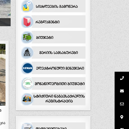
ი
ცია