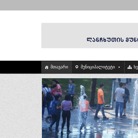
მთავარი
მუნიციპალიტეტი
ხ