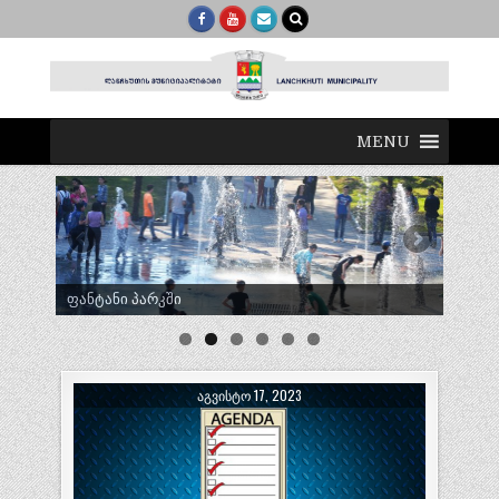
MENU
ტრადიციული ლელობურთი შუხუთში
ᲐᲒᲕᲘᲡᲢᲝ 17, 2023