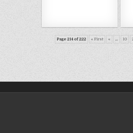
Page 214 of 222
« First
«
...
10