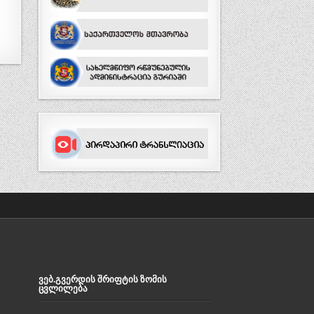
ᲕᲔᲑ.ᲒᲕᲔᲠᲓᲘᲡ ᲨᲠᲘᲤᲢᲘᲡ ᲖᲝᲛᲘᲡ
ᲪᲕᲚᲘᲚᲔᲑᲐ