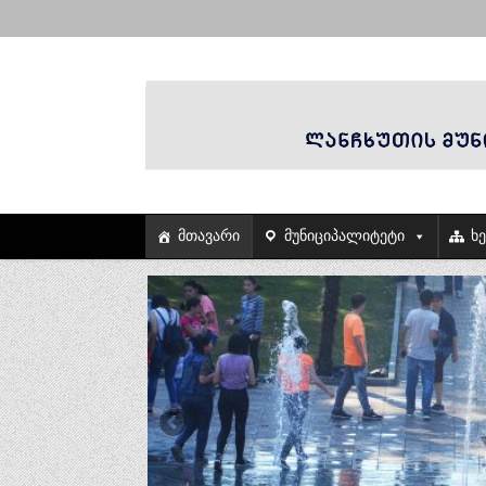
მთავარი
მუნიციპალიტეტი
ხ