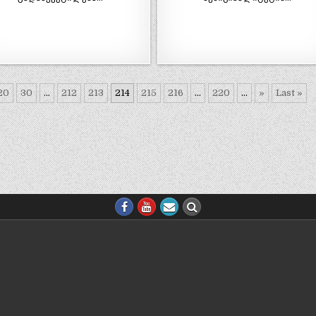
20
30
...
212
213
214
215
216
...
220
...
»
Last »