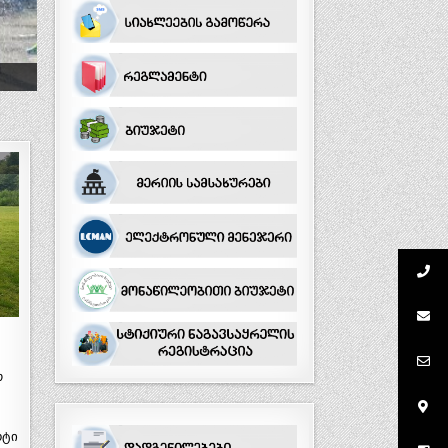
ო
რტი