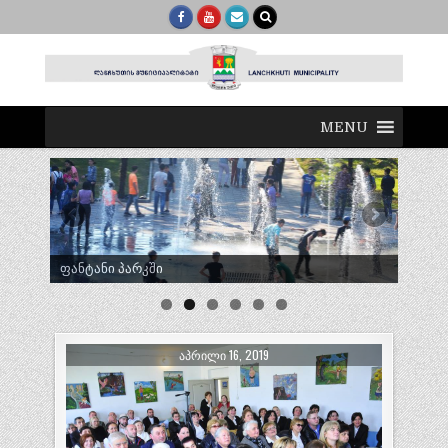
MENU
ტრადიციული ლელობურთი შუხუთში
ᲐᲞᲠᲘᲚᲘ 16, 2019