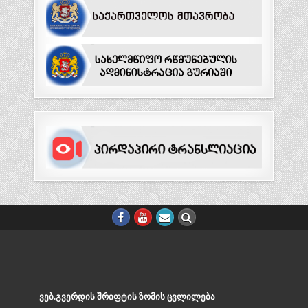
ᲕᲔᲑ.ᲒᲕᲔᲠᲓᲘᲡ ᲨᲠᲘᲤᲢᲘᲡ ᲖᲝᲛᲘᲡ ᲪᲕᲚᲘᲚᲔᲑᲐ