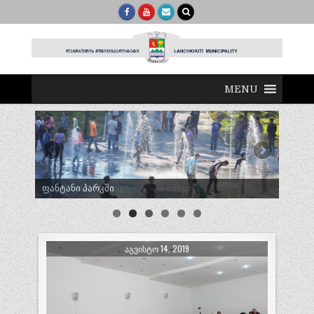
MENU
ტრადიციული ლელობურთი შუხუთში
ᲐᲒᲕᲘᲡᲢᲝ 14, 2019