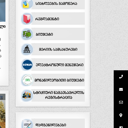
ელი
ე
,
ა
ს
…