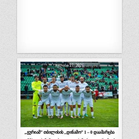
ᲘᲕᲚᲘᲡᲘ 27, 2026
,,გურიამ” თბილისის ,,დინამო” 1 – 0 დაამარცხა