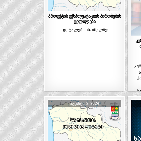
პროექტის ექსპლუატაციის პირობების
ცვლილება
დეტალები იხ. ბმულზე:
კუ
კუ
პ
ს
ᲐᲒᲕᲘᲡᲢᲝ 2, 2024