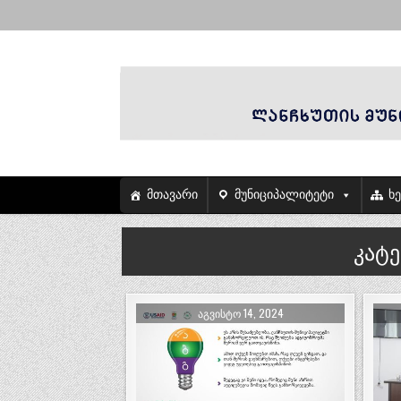
მთავარი
მუნიციპალიტეტი
ხ
კატ
ᲐᲒᲕᲘᲡᲢᲝ 14, 2024