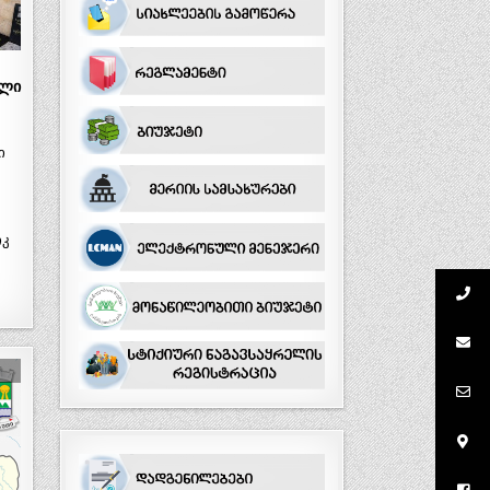
ალი
ი
იკ