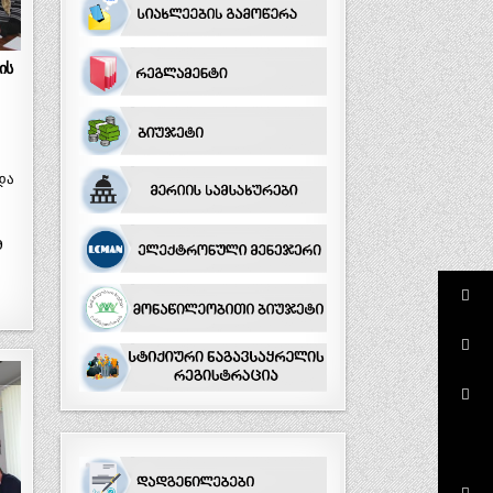
ის
და
9