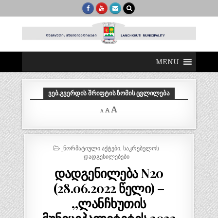
MENU
ᲕᲔᲑ.ᲒᲕᲔᲠᲓᲘᲡ ᲨᲠᲘᲤᲢᲘᲡ ᲖᲝᲛᲘᲡ ᲪᲕᲚᲘᲚᲔᲑᲐ
Decrease
Reset
Increase
A
A
A
font
font
size.
font
size.
size.
POSTED
_ᲜᲝᲠᲛᲐᲢᲘᲣᲚᲘ ᲐᲥᲢᲔᲑᲘ
,
ᲡᲐᲙᲠᲔᲑᲣᲚᲝᲡ
IN
ᲓᲐᲓᲒᲔᲜᲘᲚᲔᲑᲔᲑᲘ
დადგენილება N20
(28.06.2022 წელი) –
,,ლანჩხუთის