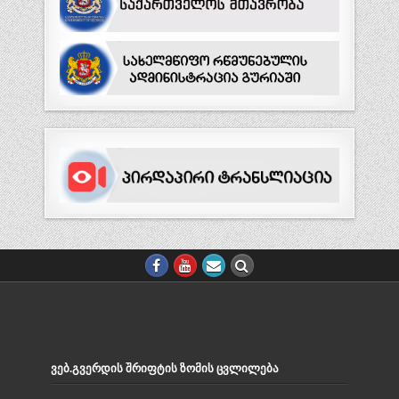
ᲕᲔᲑ.ᲒᲕᲔᲠᲓᲘᲡ ᲨᲠᲘᲤᲢᲘᲡ ᲖᲝᲛᲘᲡ ᲪᲕᲚᲘᲚᲔᲑᲐ