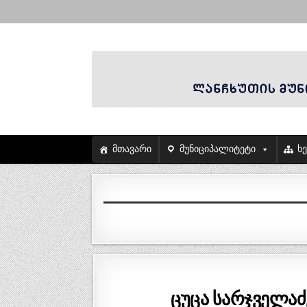
მთავარი
მუნიციპალიტეტი
ხ
ცუცა სარჯველაძ