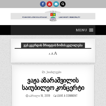
MENU
ᲕᲔᲑ.ᲒᲕᲔᲠᲓᲘᲡ ᲨᲠᲘᲤᲢᲘᲡ ᲖᲝᲛᲘᲡ ᲪᲕᲚᲘᲚᲔᲑᲐ
Decrease
Reset
Increase
A
A
A
font
font
size.
font
size.
size.
POSTED
_ᲡᲘᲐᲮᲚᲔᲔᲑᲘ
IN
ვაჟა აზარაშვილის
საიუბილეო კონცერტი
ᲐᲞᲠᲘᲚᲘ 16, 2019
LEAVE A COMMENT