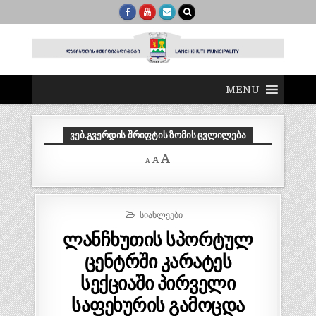
MENU
ᲕᲔᲑ.ᲒᲕᲔᲠᲓᲘᲡ ᲨᲠᲘᲤᲢᲘᲡ ᲖᲝᲛᲘᲡ ᲪᲕᲚᲘᲚᲔᲑᲐ
Decrease
Reset
Increase
A
A
A
font
font
size.
font
size.
size.
POSTED
_ᲡᲘᲐᲮᲚᲔᲔᲑᲘ
IN
ლანჩხუთის სპორტულ
ცენტრში კარატეს
სექციაში პირველი
საფეხურის გამოცდა