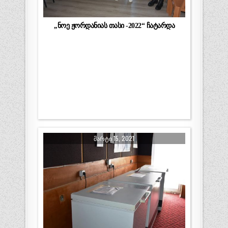
,,ნოე ჟორდანიას თასი -2022“ ჩატარდა
ᲛᲐᲠᲢᲘ 15, 2021