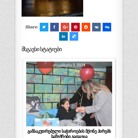
Share:
მსგავსი სტატიები
ᲓᲔᲙᲔᲛᲑᲔᲠᲘ 3, 2024
განსაკუთრებული საჭიროების მქონე პირებს
საჩუქრები გადაეცა