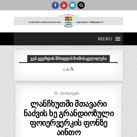
MENU
ᲕᲔᲑ.ᲒᲕᲔᲠᲓᲘᲡ ᲨᲠᲘᲤᲢᲘᲡ ᲖᲝᲛᲘᲡ ᲪᲕᲚᲘᲚᲔᲑᲐ
Decrease
Reset
Increase
A
A
A
font
font
size.
font
size.
size.
POSTED
_ᲡᲘᲐᲮᲚᲔᲔᲑᲘ
IN
ლანჩხუთში მთავარი
ნაძვის ხე გრანდიოზული
ფოიერვერკის ფონზე
აინთო