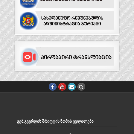
ᲕᲔᲑ.ᲒᲕᲔᲠᲓᲘᲡ ᲨᲠᲘᲤᲢᲘᲡ ᲖᲝᲛᲘᲡ ᲪᲕᲚᲘᲚᲔᲑᲐ
Decrease
Reset