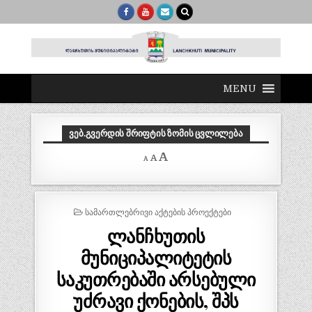
MENU
ᲕᲔᲑ.ᲒᲕᲔᲠᲓᲘᲡ ᲨᲠᲘᲤᲢᲘᲡ ᲖᲝᲛᲘᲡ ᲪᲕᲚᲘᲚᲔᲑᲐ
Decrease
Reset
Increase
A
A
A
font
font
size.
font
size.
size.
POSTED
ᲡᲐᲛᲐᲠᲗᲚᲔᲑᲠᲘᲕᲘ ᲐᲥᲢᲔᲑᲘᲡ ᲞᲠᲝᲔᲥᲢᲔᲑᲘ
IN
ლანჩხუთის
მუნიციპალიტეტის
საკუთრებაში არსებული
უძრავი ქონების, შპს