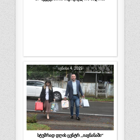
ᲘᲕᲜᲘᲡᲘ 4, 2025
სტუმრად დღის ცენტრ ,,იავნანაში“