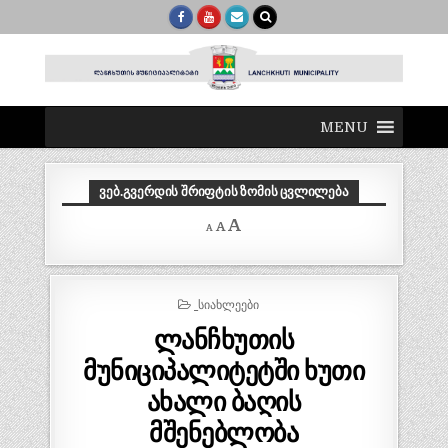
MENU
ᲕᲔᲑ.ᲒᲕᲔᲠᲓᲘᲡ ᲨᲠᲘᲤᲢᲘᲡ ᲖᲝᲛᲘᲡ ᲪᲕᲚᲘᲚᲔᲑᲐ
Decrease
Reset
Increase
A
A
A
font
font
size.
font
size.
size.
POSTED
_ᲡᲘᲐᲮᲚᲔᲔᲑᲘ
IN
ლანჩხუთის
მუნიციპალიტეტში ხუთი
ახალი ბაღის
მშენებლობა