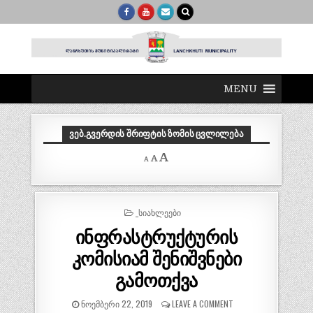
MENU
ᲕᲔᲑ.ᲒᲕᲔᲠᲓᲘᲡ ᲨᲠᲘᲤᲢᲘᲡ ᲖᲝᲛᲘᲡ ᲪᲕᲚᲘᲚᲔᲑᲐ
Decrease
Reset
Increase
A
A
A
font
font
size.
font
size.
size.
POSTED
_ᲡᲘᲐᲮᲚᲔᲔᲑᲘ
IN
ინფრასტრუქტურის
კომისიამ შენიშვნები
გამოთქვა
ᲜᲝᲔᲛᲑᲔᲠᲘ 22, 2019
LEAVE A COMMENT