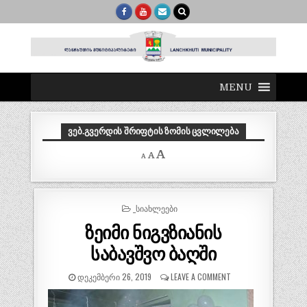
MENU
ᲕᲔᲑ.ᲒᲕᲔᲠᲓᲘᲡ ᲨᲠᲘᲤᲢᲘᲡ ᲖᲝᲛᲘᲡ ᲪᲕᲚᲘᲚᲔᲑᲐ
Decrease
Reset
Increase
A
A
A
font
font
size.
font
size.
size.
POSTED
_ᲡᲘᲐᲮᲚᲔᲔᲑᲘ
IN
ზეიმი ნიგვზიანის
საბავშვო ბაღში
ᲓᲔᲙᲔᲛᲑᲔᲠᲘ 26, 2019
LEAVE A COMMENT