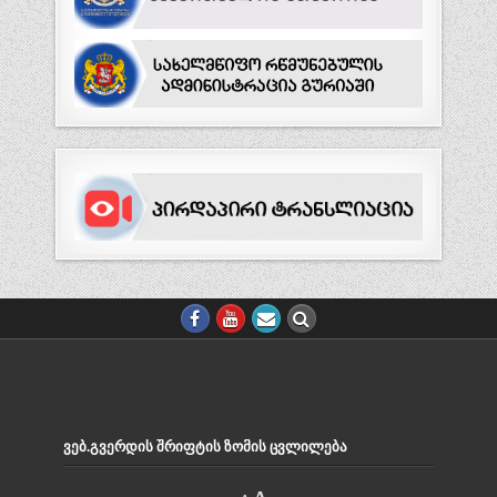
ᲕᲔᲑ.ᲒᲕᲔᲠᲓᲘᲡ ᲨᲠᲘᲤᲢᲘᲡ ᲖᲝᲛᲘᲡ ᲪᲕᲚᲘᲚᲔᲑᲐ
Decrease
Reset