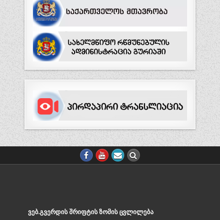
ᲕᲔᲑ.ᲒᲕᲔᲠᲓᲘᲡ ᲨᲠᲘᲤᲢᲘᲡ ᲖᲝᲛᲘᲡ ᲪᲕᲚᲘᲚᲔᲑᲐ