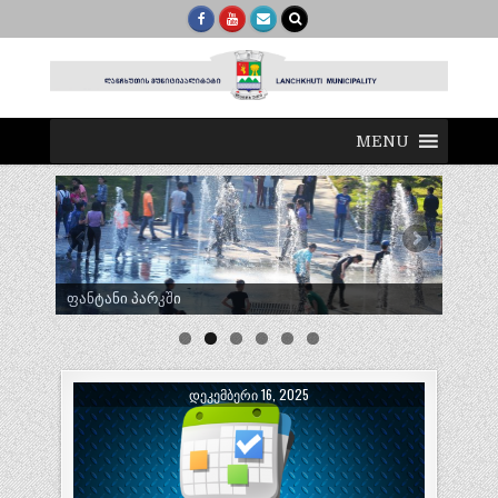
MENU
ტრადიციული ლელობურთი შუხუთში
ᲓᲔᲙᲔᲛᲑᲔᲠᲘ 16, 2025