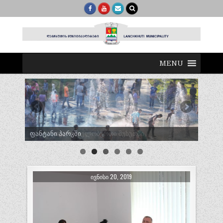
MENU
ტრადიციული ლელობურთი შუხუთში
ᲘᲕᲜᲘᲡᲘ 20, 2019