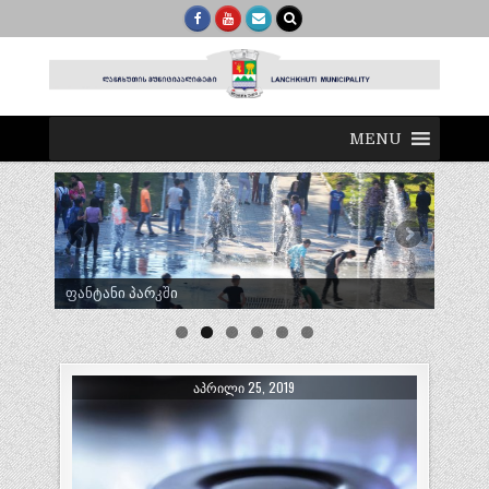
MENU
ტრადიციული ლელობურთი შუხუთში
ᲐᲞᲠᲘᲚᲘ 25, 2019