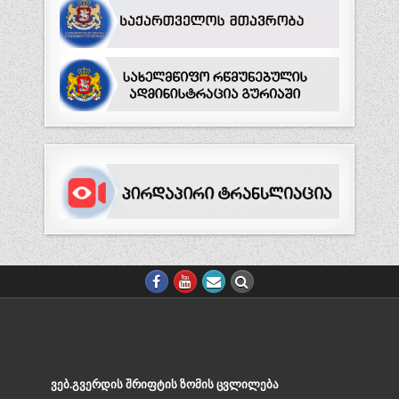
ᲕᲔᲑ.ᲒᲕᲔᲠᲓᲘᲡ ᲨᲠᲘᲤᲢᲘᲡ ᲖᲝᲛᲘᲡ ᲪᲕᲚᲘᲚᲔᲑᲐ