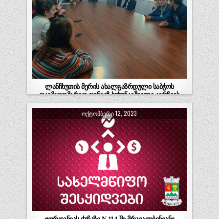
ლანჩხუთის მერის ახალგაზრდული საბჭოს
თავმჯდომარედ თენგიზ ხუხუნაიშვილი აირჩიეს
საბჭოს კომიტეტები და წევრები: კულტურა და
ᲝᲥᲢᲝᲛᲑᲔᲠᲘ 12, 2023
ტურიზმი ქრისტინე ბოლქვაძე (თავმჯდომარე)
ელენე ჭყონია ანა ჭყონია ანი…