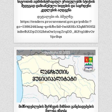
ნიგოითის ადმინისტრაციულ ერთეულებში სტიქიის
შედეგად დაზიანებული ხიდების და საყრდენი
კედლების აღდგენა
დეტალები იხ. ბმულზე:
https://tenders.procurement.gov.ge/public/?
go=538624&lang=ge&fbclid=IwAR3EcXlqMfHHl2
isBefhXDpZOI2h4u0w1yogZrqDD_iKFrgId6vOr
YprBqs
ᲝᲥᲢᲝᲛᲑᲔᲠᲘ 12, 2023
მიმწოდებლების შერჩევის მიზნით განცხადებების
მიღება იწყება