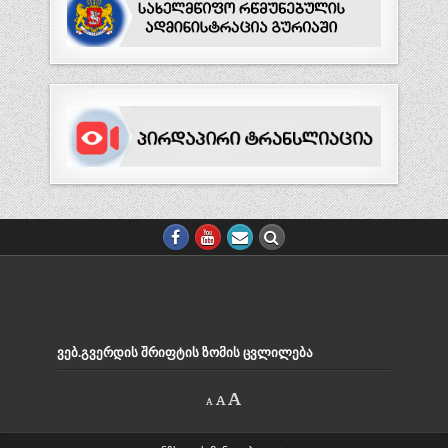
ᲕᲔᲑ.ᲒᲕᲔᲠᲓᲘᲡ ᲨᲠᲘᲤᲢᲘᲡ ᲖᲝᲛᲘᲡ ᲪᲕᲚᲘᲚᲔᲑᲐ
Decrease
Reset
Increase
A
A
A
font
font
size.
font
size.