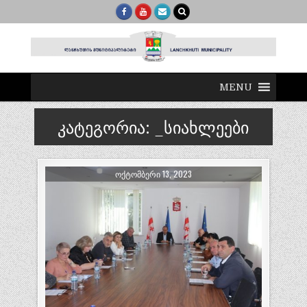
MENU
კატეგორია:
_სიახლეები
ᲝᲥᲢᲝᲛᲑᲔᲠᲘ 13, 2023