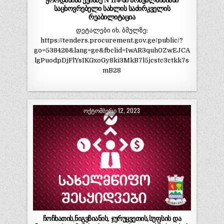
ჟორდანიას ქუჩაზე N 114-ში მრავალბინიანი
საცხოვრებელი სახლის საძირკველის
რეაბილიტაცია
დეტალები იხ. ბმულზე:
https://tenders.procurement.gov.ge/public/?
go=538426&lang=ge&fbclid=IwAR3quh0ZwEJCA
lgPuodpDjFlYsIKGxoGy8ki3MkB7l5jcstc3ctkk7s
mB28
ᲝᲥᲢᲝᲛᲑᲔᲠᲘ 12, 2023
ჩოჩხათის,ნიგვზიანის, ჯურუყვეთის,სუფსის და