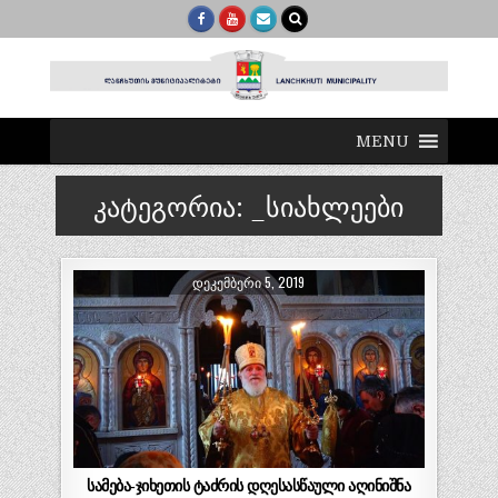
MENU
კატეგორია:
_სიახლეები
ᲓᲔᲙᲔᲛᲑᲔᲠᲘ 5, 2019
სამება-ჯიხეთის ტაძრის დღესასწაული აღინიშნა