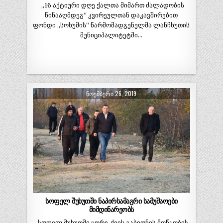
„16 აქტიური დღე ქალთა მიმართ ძალადობის
წინააღმდეგ“ კვირეულთან დაკავშირებით
ფონდი „სოხუმის“ წარმომადგენელმა ლანჩხუთის
მუნიციპალიტეტში…
ᲜᲝᲔᲛᲑᲔᲠᲘ 26, 2019
სოფელ შუხუთში ნაპირსამაგრი სამუშაოები
მიმდინარეობს
სოფელ შუხუთში ყორე-ქვის გაბიონის მოწყობის