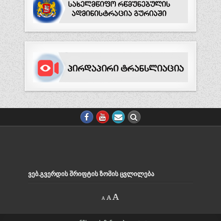
ᲕᲔᲑ.ᲒᲕᲔᲠᲓᲘᲡ ᲨᲠᲘᲤᲢᲘᲡ ᲖᲝᲛᲘᲡ ᲪᲕᲚᲘᲚᲔᲑᲐ
Decrease
Reset
Increase
A
A
A
font
font
size.
font
size.