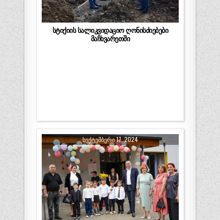
სტიქიის სალიკვიდაციო ღონისძიებები
მაჩხვარეთში
ᲡᲔᲥᲢᲔᲛᲑᲔᲠᲘ 17, 2024