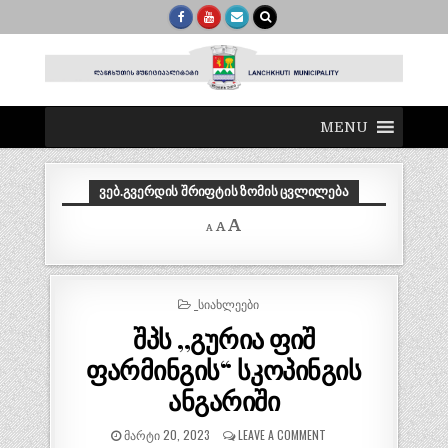
MENU
ᲕᲔᲑ.ᲒᲕᲔᲠᲓᲘᲡ ᲨᲠᲘᲤᲢᲘᲡ ᲖᲝᲛᲘᲡ ᲪᲕᲚᲘᲚᲔᲑᲐ
Decrease
Reset
Increase
A
A
A
font
font
size.
font
size.
size.
POSTED
_ᲡᲘᲐᲮᲚᲔᲔᲑᲘ
IN
შპს ,,გურია ფიშ
ფარმინგის“ სკოპინგის
ანგარიში
ᲛᲐᲠᲢᲘ 20, 2023
LEAVE A COMMENT