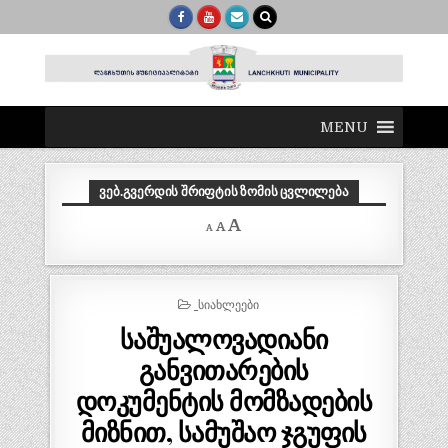
MENU
ᲕᲔᲑ.ᲒᲕᲔᲠᲓᲘᲡ ᲨᲠᲘᲤᲢᲘᲡ ᲖᲝᲛᲘᲡ ᲪᲕᲚᲘᲚᲔᲑᲐ
Decrease
Reset
Increase
A
A
A
font
font
size.
font
size.
size.
POSTED
_ᲡᲘᲐᲮᲚᲔᲔᲑᲘ
IN
საშუალოვადიანი
განვითარების
დოკუმენტის მომზადების
მიზნით, სამუშაო ჯგუფის