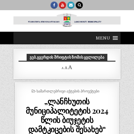
MENU
ᲕᲔᲑ.ᲒᲕᲔᲠᲓᲘᲡ ᲨᲠᲘᲤᲢᲘᲡ ᲖᲝᲛᲘᲡ ᲪᲕᲚᲘᲚᲔᲑᲐ
Decrease
Reset
Increase
A
A
A
font
font
size.
font
size.
size.
POSTED
ᲡᲐᲛᲐᲠᲗᲚᲔᲑᲠᲘᲕᲘ ᲐᲥᲢᲔᲑᲘᲡ ᲞᲠᲝᲔᲥᲢᲔᲑᲘ
IN
„ლანჩხუთის
მუნიციპალიტეტის 2024
წლის ბიუჯეტის
დამტკიცების შესახებ“