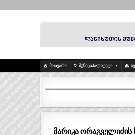
მთავარი
მუნიციპალიტეტი
ხ
მარიკა ორაგველიძის