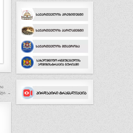
თა
ტი. →