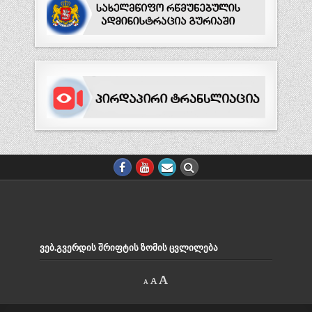
ᲕᲔᲑ.ᲒᲕᲔᲠᲓᲘᲡ ᲨᲠᲘᲤᲢᲘᲡ ᲖᲝᲛᲘᲡ ᲪᲕᲚᲘᲚᲔᲑᲐ
Decrease
Reset
Increase
A
A
A
font
font
size.
font
size.