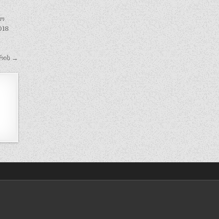
ტო
018
რის →