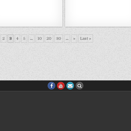
2
3
4
5
...
10
20
30
...
»
Last »