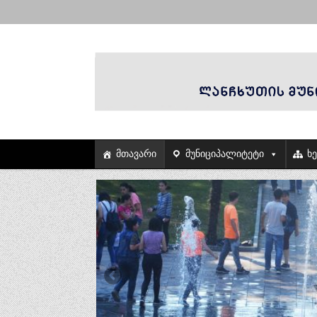
მთავარი
მუნიციპალიტეტი
ხ