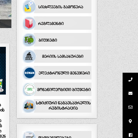
ა
ის
ს
ს
ი
026