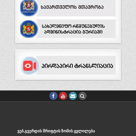
ᲕᲔᲑ.ᲒᲕᲔᲠᲓᲘᲡ ᲨᲠᲘᲤᲢᲘᲡ ᲖᲝᲛᲘᲡ ᲪᲕᲚᲘᲚᲔᲑᲐ