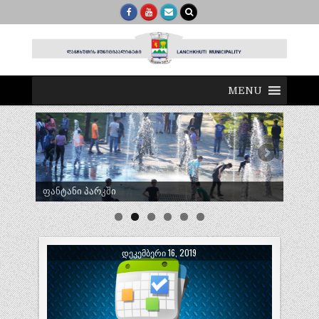
MENU
ტრადიციული ლელობურთი შუხუთში
ᲓᲔᲙᲔᲛᲑᲔᲠᲘ 16, 2019