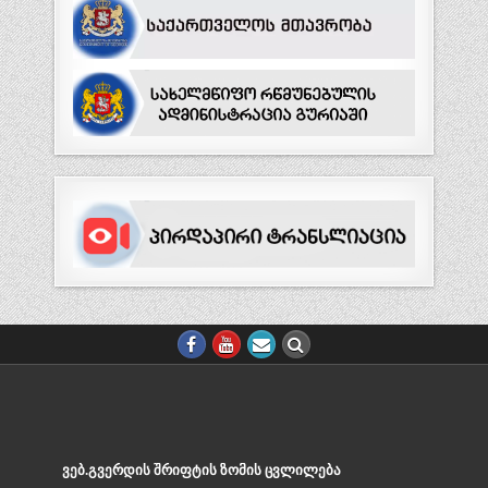
ᲕᲔᲑ.ᲒᲕᲔᲠᲓᲘᲡ ᲨᲠᲘᲤᲢᲘᲡ ᲖᲝᲛᲘᲡ ᲪᲕᲚᲘᲚᲔᲑᲐ