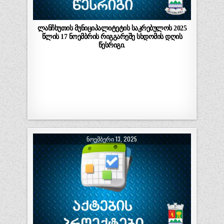
ლანჩხუთის მუნიციპალიტეტის საკრებულოს 2025
წლის 17 ნოემბრის რიგგარეშე სხდომის დღის
წესრიგი.
ᲜᲝᲔᲛᲑᲔᲠᲘ 13, 2025