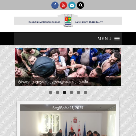
MENU
ტრადიციული ლელობურთი შუხუთში
ᲜᲝᲔᲛᲑᲔᲠᲘ 17, 2025