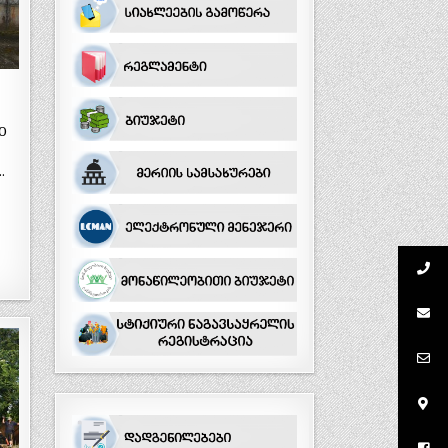
0
ე
…