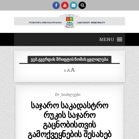
MENU
ᲕᲔᲑ.ᲒᲕᲔᲠᲓᲘᲡ ᲨᲠᲘᲤᲢᲘᲡ ᲖᲝᲛᲘᲡ ᲪᲕᲚᲘᲚᲔᲑᲐ
Decrease
Reset
Increase
A
A
A
font
font
size.
font
size.
size.
POSTED
_ᲡᲘᲐᲮᲚᲔᲔᲑᲘ
IN
საჯარო საკადასტრო
რუკის საჯარო
გაცნობისთვის
გამოქვეყნების შესახებ