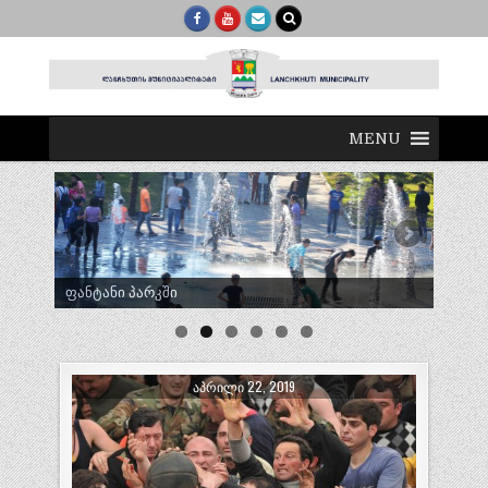
MENU
ტრადიციული ლელობურთი შუხუთში
ᲐᲞᲠᲘᲚᲘ 22, 2019