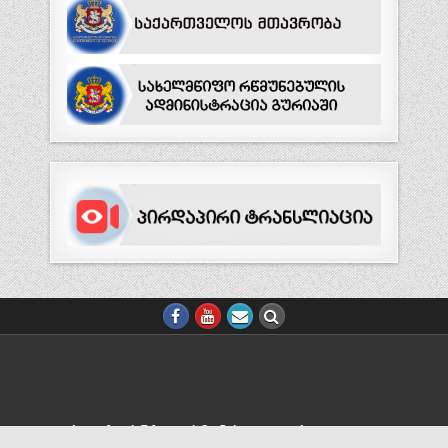
ᲕᲔᲑ.ᲒᲕᲔᲠᲓᲘᲡ ᲨᲠᲘᲤᲢᲘᲡ ᲖᲝᲛᲘᲡ ᲪᲕᲚᲘᲚᲔᲑᲐ