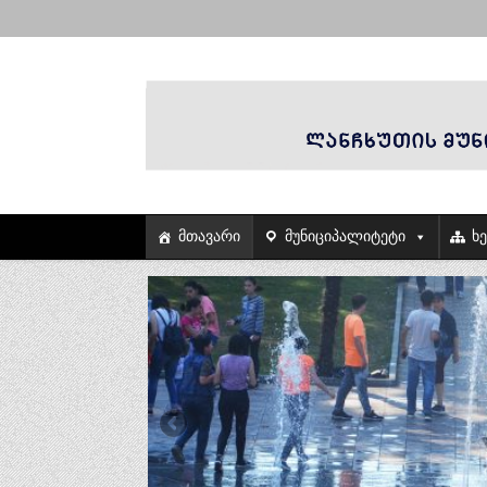
მთავარი
მუნიციპალიტეტი
ხ