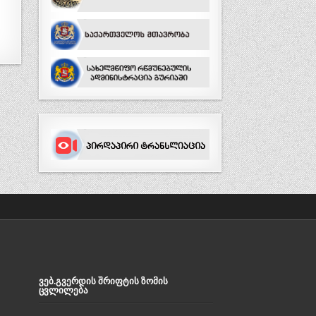
ᲕᲔᲑ.ᲒᲕᲔᲠᲓᲘᲡ ᲨᲠᲘᲤᲢᲘᲡ ᲖᲝᲛᲘᲡ
ᲪᲕᲚᲘᲚᲔᲑᲐ