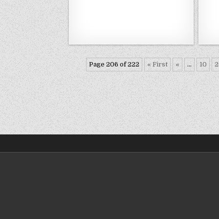
Page 206 of 222
« First
«
...
10
2