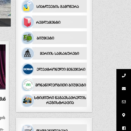
მან
ვის
ო-