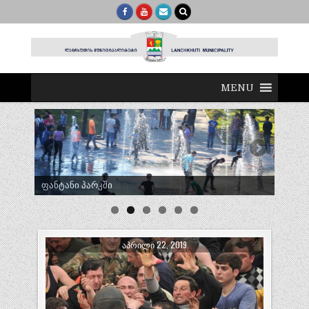
MENU
ტრადიციული ლელობურთი შუხუთში
ᲐᲞᲠᲘᲚᲘ 22, 2019