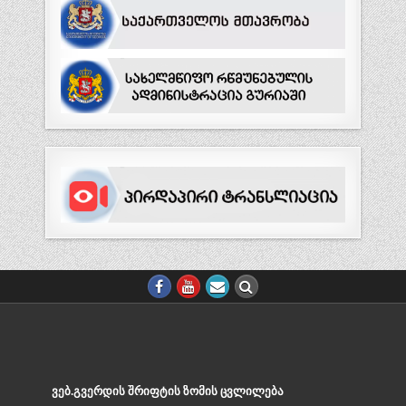
ᲕᲔᲑ.ᲒᲕᲔᲠᲓᲘᲡ ᲨᲠᲘᲤᲢᲘᲡ ᲖᲝᲛᲘᲡ ᲪᲕᲚᲘᲚᲔᲑᲐ