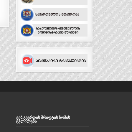
ᲕᲔᲑ.ᲒᲕᲔᲠᲓᲘᲡ ᲨᲠᲘᲤᲢᲘᲡ ᲖᲝᲛᲘᲡ
ᲪᲕᲚᲘᲚᲔᲑᲐ