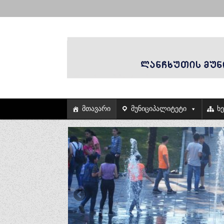
მთავარი
მუნიციპალიტეტი
ხ