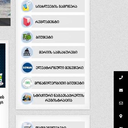
ის
ი.