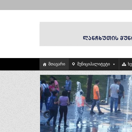
მთავარი
მუნიციპალიტეტი
ხ