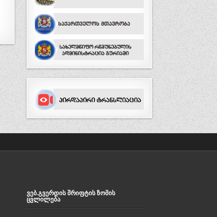
ᲕᲔᲑ.ᲒᲕᲔᲠᲓᲘᲡ ᲨᲠᲘᲤᲢᲘᲡ ᲖᲝᲛᲘᲡ
ᲪᲕᲚᲘᲚᲔᲑᲐ