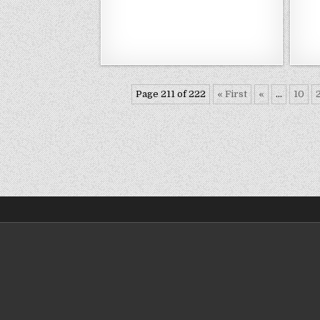
Page 211 of 222
« First
«
...
10