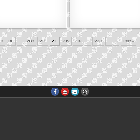
20
30
...
209
210
211
212
213
...
220
...
»
Last »